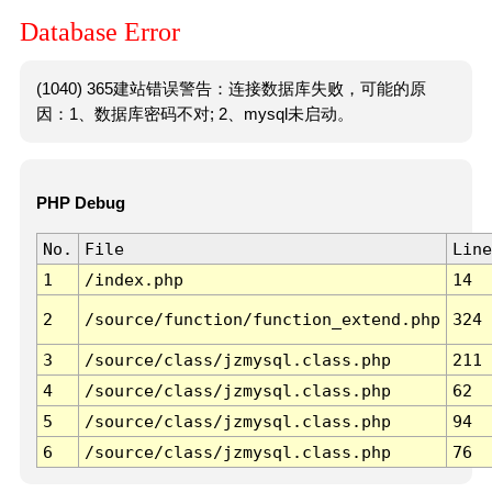
Database Error
(1040) 365建站错误警告：连接数据库失败，可能的原
因：1、数据库密码不对; 2、mysql未启动。
PHP Debug
No.
File
Line
1
/index.php
14
2
/source/function/function_extend.php
324
3
/source/class/jzmysql.class.php
211
4
/source/class/jzmysql.class.php
62
5
/source/class/jzmysql.class.php
94
6
/source/class/jzmysql.class.php
76