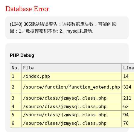
Database Error
(1040) 365建站错误警告：连接数据库失败，可能的原
因：1、数据库密码不对; 2、mysql未启动。
PHP Debug
No.
File
Line
1
/index.php
14
2
/source/function/function_extend.php
324
3
/source/class/jzmysql.class.php
211
4
/source/class/jzmysql.class.php
62
5
/source/class/jzmysql.class.php
94
6
/source/class/jzmysql.class.php
76