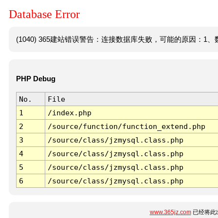
Database Error
(1040) 365建站错误警告：连接数据库失败，可能的原因：1、数
PHP Debug
No.
File
1
/index.php
2
/source/function/function_extend.php
3
/source/class/jzmysql.class.php
4
/source/class/jzmysql.class.php
5
/source/class/jzmysql.class.php
6
/source/class/jzmysql.class.php
www.365jz.com
已经将此