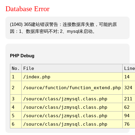
Database Error
(1040) 365建站错误警告：连接数据库失败，可能的原
因：1、数据库密码不对; 2、mysql未启动。
PHP Debug
No.
File
Line
1
/index.php
14
2
/source/function/function_extend.php
324
3
/source/class/jzmysql.class.php
211
4
/source/class/jzmysql.class.php
62
5
/source/class/jzmysql.class.php
94
6
/source/class/jzmysql.class.php
76