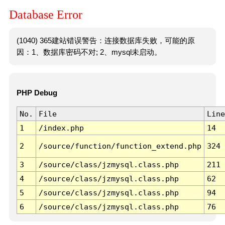
Database Error
(1040) 365建站错误警告：连接数据库失败，可能的原
因：1、数据库密码不对; 2、mysql未启动。
PHP Debug
No.
File
Line
1
/index.php
14
2
/source/function/function_extend.php
324
3
/source/class/jzmysql.class.php
211
4
/source/class/jzmysql.class.php
62
5
/source/class/jzmysql.class.php
94
6
/source/class/jzmysql.class.php
76