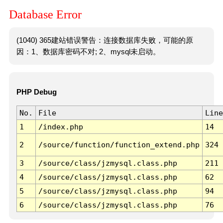
Database Error
(1040) 365建站错误警告：连接数据库失败，可能的原
因：1、数据库密码不对; 2、mysql未启动。
PHP Debug
No.
File
Line
1
/index.php
14
2
/source/function/function_extend.php
324
3
/source/class/jzmysql.class.php
211
4
/source/class/jzmysql.class.php
62
5
/source/class/jzmysql.class.php
94
6
/source/class/jzmysql.class.php
76