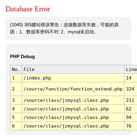
Database Error
(1040) 365建站错误警告：连接数据库失败，可能的原
因：1、数据库密码不对; 2、mysql未启动。
PHP Debug
No.
File
Line
1
/index.php
14
2
/source/function/function_extend.php
324
3
/source/class/jzmysql.class.php
211
4
/source/class/jzmysql.class.php
62
5
/source/class/jzmysql.class.php
94
6
/source/class/jzmysql.class.php
76