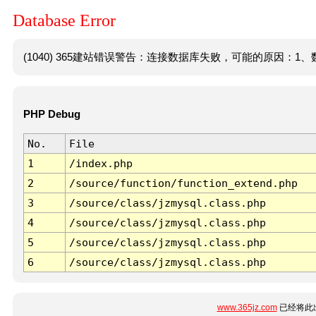
Database Error
(1040) 365建站错误警告：连接数据库失败，可能的原因：1、数
PHP Debug
No.
File
1
/index.php
2
/source/function/function_extend.php
3
/source/class/jzmysql.class.php
4
/source/class/jzmysql.class.php
5
/source/class/jzmysql.class.php
6
/source/class/jzmysql.class.php
www.365jz.com
已经将此