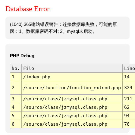
Database Error
(1040) 365建站错误警告：连接数据库失败，可能的原
因：1、数据库密码不对; 2、mysql未启动。
PHP Debug
No.
File
Line
1
/index.php
14
2
/source/function/function_extend.php
324
3
/source/class/jzmysql.class.php
211
4
/source/class/jzmysql.class.php
62
5
/source/class/jzmysql.class.php
94
6
/source/class/jzmysql.class.php
76